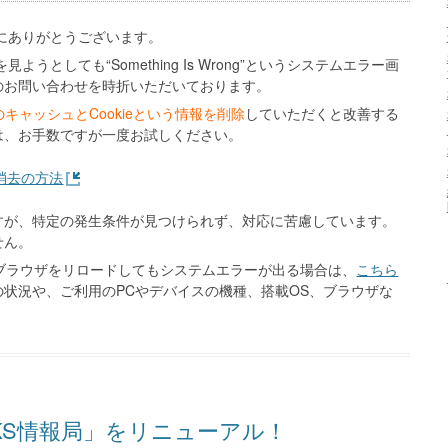
誠にありがとうございます。
うとしても“Something Is Wrong”というシステムエラー画
のお問い合わせを時折いただいております。
のキャッシュとCookieという情報を削除
していただくと改善する
は、お手数ですが一度お試しください。
e消去の方法
すが、特定の発生条件が見つけられず、対応に苦慮しています。
せん。
し、ブラウザをリロードしてもシステムエラーが出る場合は、
こちら
状況や、ご利用のPCやデバイスの機種、搭載OS、ブラウザな
KS情報局」をリニューアル！