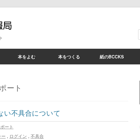
BCCKS情報局
中
本をよむ
本をつくる
紙のBCCKS
ポート
ない不具合について
サポート
ラー
,
ログイン
,
不具合