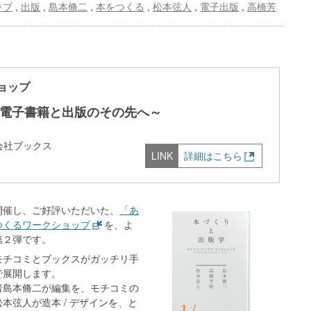
ップ
,
出版
,
島本脩二
,
本をつくる
,
松本弦人
,
電子出版
,
高橋芳
。
ョップ
電子書籍と出版のその先へ～
会社ブックス
詳細はこちら
開催し、ご好評いただいた、
「あ
つくるワークショップ
を、よ
第２弾です。
モチコミとブックスがガッチリ手
で展開します。
者島本脩二が編集を、モチコミの
本弦人が造本 / デザインを、と