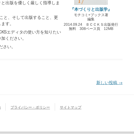
りと出版を優しく厳しく指導しま
『本づくりと出版学』
モチコミ+ブックス著
ること、そして出版すること、更
編集
します。
2014.09.24 ＢＣＣＫＳ出版発行
無料 308ベース頁 12MB
CKSエディタの使い方を知りたい
参加ください。
ださい。
新しい投稿
→
約
プライバシー・ポリシー
サイトマップ