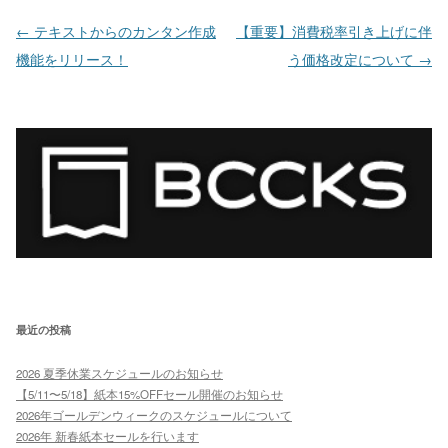
投稿ナビゲーション
←
テキストからのカンタン作成
【重要】消費税率引き上げに伴
機能をリリース！
う価格改定について
→
最近の投稿
2026 夏季休業スケジュールのお知らせ
【5/11〜5/18】紙本15%OFFセール開催のお知らせ
2026年ゴールデンウィークのスケジュールについて
2026年 新春紙本セールを行います