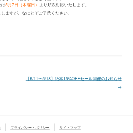
せは
5月7日（木曜日）
より順次対応いたします。
たしますが、なにとぞご了承ください。
【5/11〜5/18】紙本15%OFFセール開催のお知らせ
→
約
プライバシー・ポリシー
サイトマップ