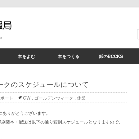
BCCKS情報局
中
本をよむ
本をつくる
紙のBCCKS
ィークのスケジュールについて
サポート
GW
,
ゴールデンウィーク
,
休業
誠にありがとうございます。
印刷製本・配送は以下の通り変則スケジュールとなりますので、