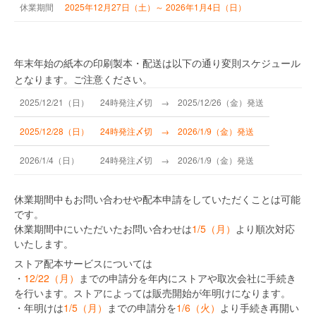
休業
期間
2025年12月27日（土）～ 2026年1月4日（日）
年末年始の紙本の印刷製本・配送は以下の通り変則スケジュール
となります。ご注意ください。
2025/12/21（日）
24時発注〆切 → 2025/12/26（金）発送
2025/12/28（日）
24時発注〆切 → 2026/1/9（金）発送
2026/1/4（日）
24時発注〆切 → 2026/1/9（金）発送
休業期間中もお問い合わせや配本申請をしていただくことは可能
です。
休業期間中にいただいたお問い合わせは
1/5（月）
より順次対応
いたします。
ストア配本サービスについては
・
12/22（月）
までの申請分を年内にストアや取次会社に手続き
を行います。ストアによっては販売開始が年明けになります。
・年明けは
1/5（月）
までの申請分を
1/6（火）
より手続き再開い