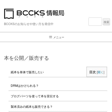
検
索:
BCCKSのお知らせや使い方を発信中
メニュー
本を公開／販売する
目次
紙本を単体で販売したい
[
開く
]
DRMはかけられる？
ブログパーツを使って本を宣伝する
製本済みの紙本も販売できる？