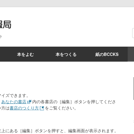
BCCKS情報局
中
本をよむ
本をつくる
紙のBCCKS
マイズできます。
、
あなたの書店
内の各書店の［編集］ボタンを押してくださ
い方は
書店のつくり方
をご覧ください。
左上にある［編集］ボタンを押すと、編集画面が表示されます。