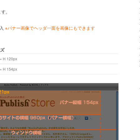
ます。
入
※バナー画像でヘッダ一面を画像にもできます
イズ
× H 120px
× H 154px