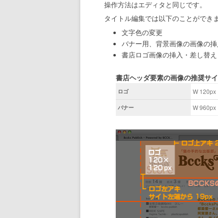
操作方法はエディタと同じです。
タイトル編集では以下のことができ
文字色の変更
バナー用、背景画像の画像の挿
書店ロゴ画像の挿入・差し替え
書店ヘッダ要素の画像の推奨サ
W 120px 
ロゴ
W 960px 
バナー