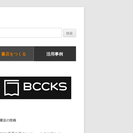
検
索:
書店をつくる
活用事例
最近の投稿