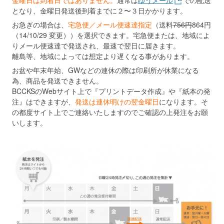
金曜日は到着日ではありません。
通常は
ゆうメール
での配送
となり、金曜日発送後到着までに２〜３日かかります。
お急ぎの場合は、
宅急便／メール便速達指定
（送料
756円
864円
（14/10/29 変更））を選択できます。宅急便または、地域によ
りメール便速達で発送され、最速で翌日に届きます。
離島等、地域によっては想定より遅くなる事があります。
お盆や年末年始、GWなどの連休の際は印刷所が休業になる
為、商品を発送できません。
BCCKSのWebサイト上で『プリントデータ作成』や『紙本の発
注』はできますが、
発送は連休明けの翌金曜日
になります。そ
の都度サイト上でご連絡いたしますのでご確認の上発注をお願
いします。