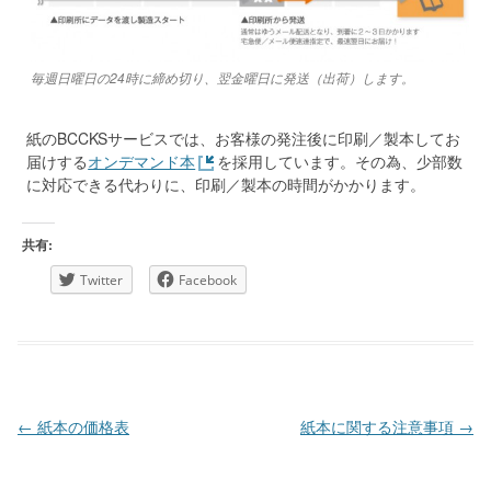
毎週日曜日の24時に締め切り、翌金曜日に発送（出荷）します。
紙のBCCKSサービスでは、お客様の発注後に印刷／製本してお
届けする
オンデマンド本
を採用しています。その為、少部数
に対応できる代わりに、印刷／製本の時間がかかります。
共有:
Twitter
Facebook
投稿ナビゲーション
←
紙本の価格表
紙本に関する注意事項
→