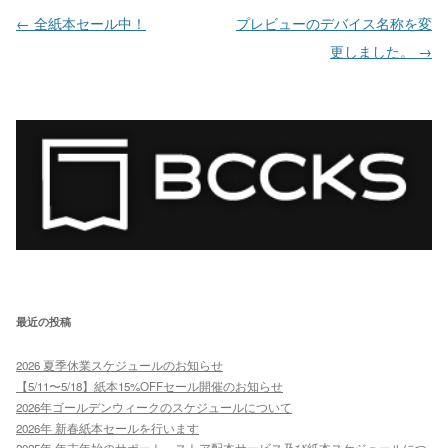
投稿ナビゲーション
←
全紙本セール中！
プレビューのデバイス名称を変
更しました。
→
最近の投稿
2026 夏季休業スケジュールのお知らせ
【5/11〜5/18】紙本15%OFFセール開催のお知らせ
2026年ゴールデンウィークのスケジュールについて
2026年 新春紙本セールを行います