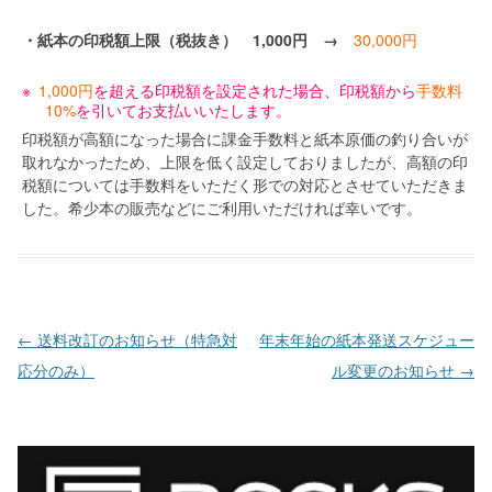
・紙本の印税額上限（税抜き） 1,000円 →
30,000円
1,000円
を超える印税額を設定された場合、印税額から
手数料
10%
を引いてお支払いいたします。
印税額が高額になった場合に課金手数料と紙本原価の釣り合いが
取れなかったため、上限を低く設定しておりましたが、高額の印
税額については手数料をいただく形での対応とさせていただきま
した。希少本の販売などにご利用いただければ幸いです。
投稿ナビゲーション
←
送料改訂のお知らせ（特急対
年末年始の紙本発送スケジュー
応分のみ）
ル変更のお知らせ
→