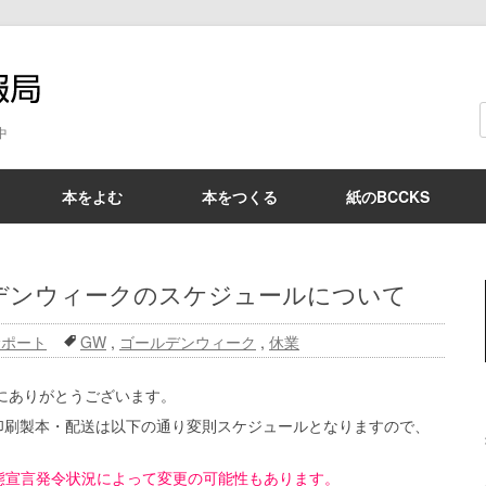
BCCKS情報局
中
本をよむ
本をつくる
紙のBCCKS
ルデンウィークのスケジュールについて
サポート
GW
,
ゴールデンウィーク
,
休業
誠にありがとうございます。
印刷製本・配送は以下の通り変則スケジュールとなりますので、
態宣言発令状況によって変更の可能性もあります。