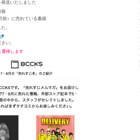
を発送いたしました
書籍
ヵ月前）に売れている書籍
した。
ださい。
に遷移します