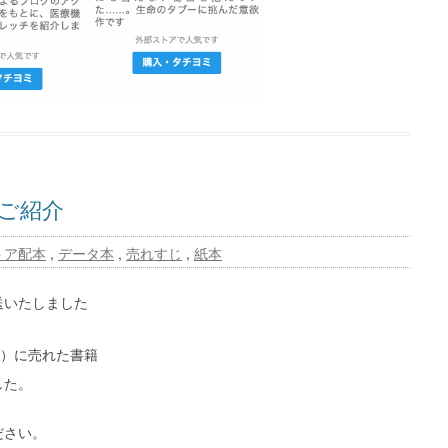
ご紹介
トア配本
,
データ本
,
売れすじ
,
紙本
送いたしました
前）に売れた書籍
した。
ださい。