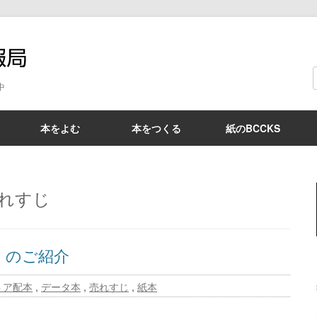
BCCKS情報局
中
本をよむ
本をつくる
紙のBCCKS
れすじ
」のご紹介
トア配本
,
データ本
,
売れすじ
,
紙本