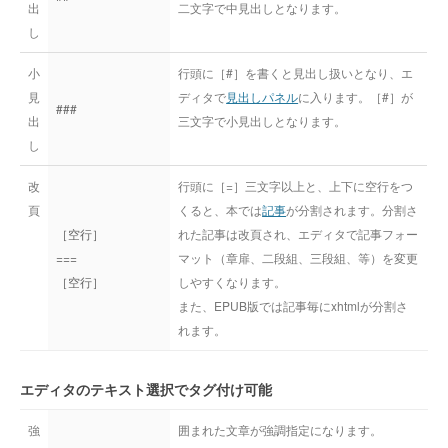
出
二文字で中見出しとなります。
し
小
行頭に［#］を書くと見出し扱いとなり、エ
見
ディタで
見出しパネル
に入ります。［#］が
###
出
三文字で小見出しとなります。
し
改
行頭に［=］三文字以上と、上下に空行をつ
頁
くると、本では
記事
が分割されます。分割さ
［空行］
れた記事は改頁され、エディタで記事フォー
===
マット（章扉、二段組、三段組、等）を変更
［空行］
しやすくなります。
また、EPUB版では記事毎にxhtmlが分割さ
れます。
エディタのテキスト選択でタグ付け可能
強
囲まれた文章が強調指定になります。