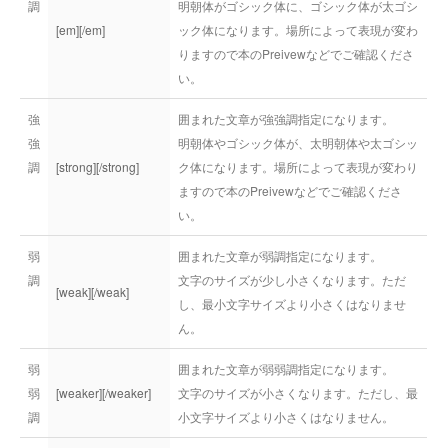
調
明朝体がゴシック体に、ゴシック体が太ゴシ
[em][/em]
ック体になります。場所によって表現が変わ
りますので本のPreivewなどでご確認くださ
い。
強
囲まれた文章が強強調指定になります。
強
明朝体やゴシック体が、太明朝体や太ゴシッ
調
[strong][/strong]
ク体になります。場所によって表現が変わり
ますので本のPreivewなどでご確認くださ
い。
弱
囲まれた文章が弱調指定になります。
調
文字のサイズが少し小さくなります。ただ
[weak][/weak]
し、最小文字サイズより小さくはなりませ
ん。
弱
囲まれた文章が弱弱調指定になります。
弱
[weaker][/weaker]
文字のサイズが小さくなります。ただし、最
調
小文字サイズより小さくはなりません。