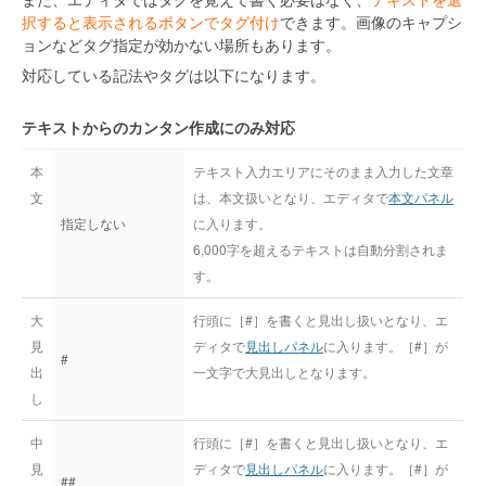
択すると表示されるボタンでタグ付け
できます。画像のキャプシ
ョンなどタグ指定が効かない場所もあります。
対応している記法やタグは以下になります。
テキストからのカンタン作成にのみ対応
本
テキスト入力エリアにそのまま入力した文章
文
は、本文扱いとなり、エディタで
本文パネル
指定しない
に入ります。
6,000字を超えるテキストは自動分割されま
す。
大
行頭に［#］を書くと見出し扱いとなり、エ
見
ディタで
見出しパネル
に入ります。［#］が
#
出
一文字で大見出しとなります。
し
中
行頭に［#］を書くと見出し扱いとなり、エ
見
ディタで
見出しパネル
に入ります。［#］が
##