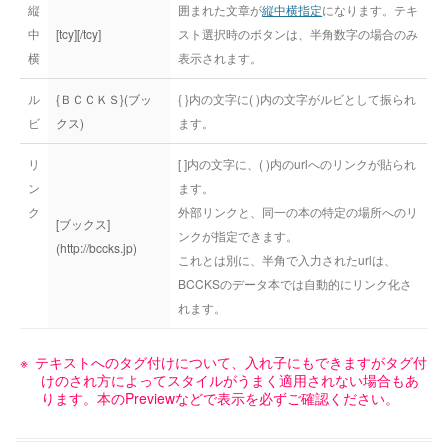
縦
囲まれた文章が
縦中横指定
になります。テキ
中
[tcy][/tcy]
スト選択時のボタンは、半角数字の場合のみ
横
表示されます。
ル
{ＢＣＣＫＳ}(ブッ
{ }内の文字に( )内の文字がルビとして振られ
ビ
クス)
ます。
リ
[ ]内の文字に、( )内のurlへのリンクが貼られ
ン
ます。
ク
外部リンクと、同一の本の特定の場所へのリ
[ブックス]
ンクが指定できます。
(http://bccks.jp)
これとは別に、半角で入力されたurlは、
BCCKSのデータ本では自動的にリンク化さ
れます。
テキストへのタグ付けについて、入れ子にもできますがタグ付
けのされ方によってスタイルがうまく適用されない場合もあ
ります。本のPreviewなどで表示を必ずご確認ください。