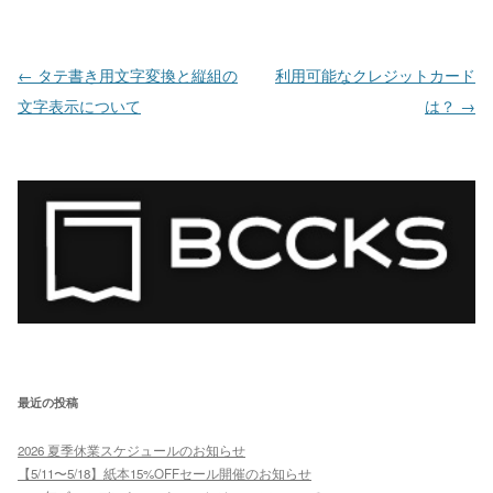
投稿ナビゲーション
←
タテ書き用文字変換と縦組の
利用可能なクレジットカード
文字表示について
は？
→
最近の投稿
2026 夏季休業スケジュールのお知らせ
【5/11〜5/18】紙本15%OFFセール開催のお知らせ