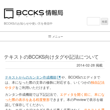
検
索:
BCCKSのお知らせや使い方を発信中
メニュー
テキストのBCCKS向けタグや記法について
2014-02-28
掲載
テキストからのカンタン作成機能
や、BCCKSのエディタで
は、本になった際の文章の修飾に対応する、いくつかの
独自記法
やタグ
をご利用いただけます。
カンタン作成機能では下記記法で、
エディタを開く前に、本にな
った際の表示をある程度整形
できます。本のPreviewで表示を確
認して保存してください。
また、エディタではタグを覚えて書く必要はなく、
テキストを選