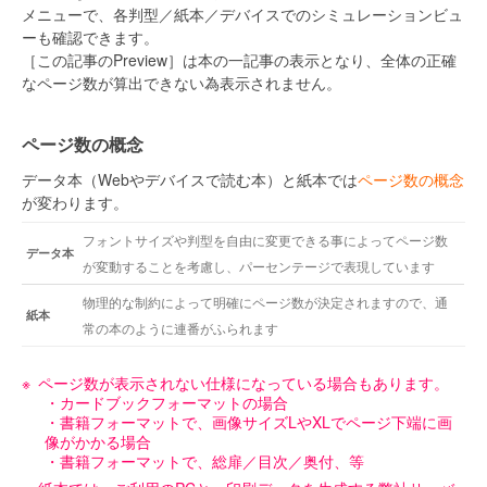
メニューで、各判型／紙本／デバイスでのシミュレーションビュ
ーも確認できます。
［この記事のPreview］は本の一記事の表示となり、全体の正確
なページ数が算出できない為表示されません。
ページ数の概念
データ本（Webやデバイスで読む本）と紙本では
ページ数の概念
が変わります。
フォントサイズや判型を自由に変更できる事によってページ数
データ本
が変動することを考慮し、パーセンテージで表現しています
物理的な制約によって明確にページ数が決定されますので、通
紙本
常の本のように連番がふられます
ページ数が表示されない仕様になっている場合もあります。
・カードブックフォーマットの場合
・書籍フォーマットで、画像サイズLやXLでページ下端に画
像がかかる場合
・書籍フォーマットで、総扉／目次／奥付、等