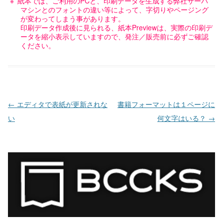
紙本では、ご利用のPCと、印刷データを生成する弊社サーバ
マシンとのフォントの違い等によって、字切りやページング
が変わってしまう事があります。
印刷データ作成後に見られる、紙本Previewは、実際の印刷デ
ータを縮小表示していますので、発注／販売前に必ずご確認
ください。
投稿ナビゲーション
←
エディタで表紙が更新されな
書籍フォーマットは１ページに
い
何文字はいる？
→