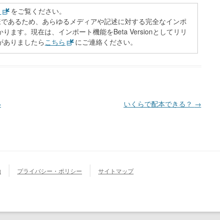
ら
をご覧ください。
多様であるため、あらゆるメディアや記述に対する完全なインポ
ます。現在は、インポート機能をBeta Versionとしてリリ
がありましたら
こちら
にご連絡ください。
い
いくらで配本できる？
→
約
プライバシー・ポリシー
サイトマップ