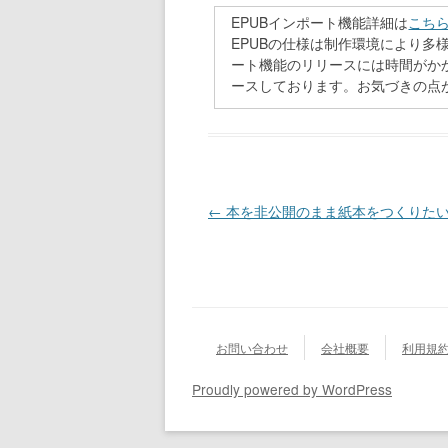
EPUBインポート機能詳細は
こち
EPUBの仕様は制作環境により
ート機能のリリースには時間がかかり
ースしております。お気づきの点
投稿ナビゲーション
←
本を非公開のまま紙本をつくりた
お問い合わせ
会社概要
利用規
Proudly powered by WordPress