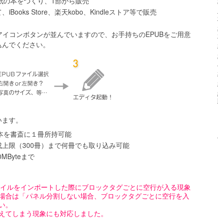
紙の本をつくり、1部から販売
iBooks Store、楽天kobo、Kindleストア等で販売
アイコンボタンが並んでいますので、お手持ちのEPUBをご用意
込んでください。
います。
み本を書斎に１冊所持可能
成上限（300冊）まで何冊でも取り込み可能
MByteまで
gnのファイルをインポートした際にブロックタグごとに空行が入る現象
場合は「パネル分割しない場合、ブロックタグごとに空行を入
い。
えてしまう現象にも対応しました。