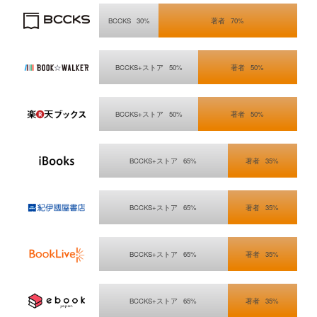
BCCKSで販売する場合
BCCKS
30%
著者
70%
BOOK☆WALKER
BCCKS+ストア
50%
著者
50%
楽天Kobo電子書籍ストア
BCCKS+ストア
50%
著者
50%
iBooks Store
BCCKS+ストア
65%
著者
35%
紀伊國屋書店 Kinoppy
BCCKS+ストア
65%
著者
35%
BookLive!
BCCKS+ストア
65%
著者
35%
eBookJapan
BCCKS+ストア
65%
著者
35%