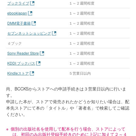
ブックライブ
１～２週間程度
ebookjapan
１～２週間程度
DMM電子書籍
１～２週間程度
セブンネットショッピング
１～２週間程度
ｄブック
１～２週間程度
Sony Reader Store
１～２週間程度
KDDI ブックパス
１～２週間程度
Kindleストア
５営業日以内
尚、BCCKSからストアへの申請手続きは３営業日以内に行いま
す。
申請した本が、ストアで発売されたかどうか知りたい場合は、配
本先ストアにて本の「タイトル」や「著者名」で検索してご確認
ください。
個別の出版社名を使用して配本を行う場合、ストアによって
は、初回のみ出版社登録手続きのために上記に加えて２～４