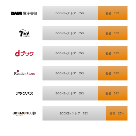
DMM電子書籍/dt>
BCCKS+ストア
65%
著者
35%
セブンネットショッピング
BCCKS+ストア
65%
著者
35%
ｄブック
BCCKS+ストア
65%
著者
35%
Sony Reader Store
BCCKS+ストア
65%
著者
35%
KDDI ブックパス
BCCKS+ストア
65%
著者
35%
Kindleストア
BCCKS+ストア
75%
著者
25%