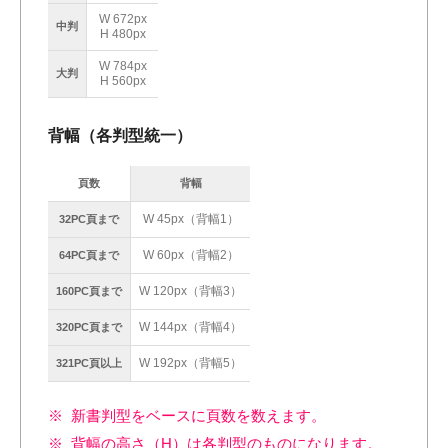
W 672px
中判
H 480px
W 784px
大判
H 560px
背幅（各判型統一）
頁数
背幅
W 45px（背幅1）
32PC頁まで
W 60px（背幅2）
64PC頁まで
W 120px（背幅3）
160PC頁まで
W 144px（背幅4）
320PC頁まで
W 192px（背幅5）
321PC頁以上
新書判型をベースに頁数を数えます。
背幅の高さ（H）は各判型のものになります。