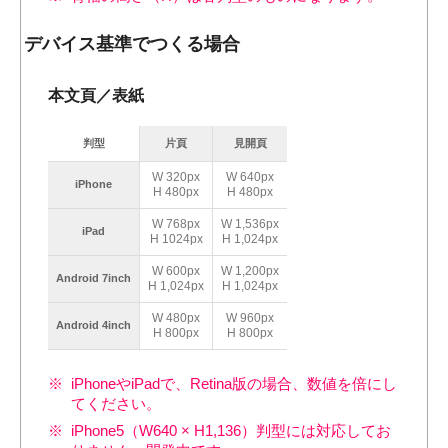
デバイス基準でつくる場合
本文頁／表紙
判型
片頁
見開頁
W 320px
W 640px
iPhone
H 480px
H 480px
W 768px
W 1,536px
iPad
H 1024px
H 1,024px
W 600px
W 1,200px
Android 7inch
H 1,024px
H 1,024px
W 480px
W 960px
Android 4inch
H 800px
H 800px
iPhoneやiPadで、Retina版の場合、数値を倍にし
てください。
iPhone5（W640 × H1,136）判型には対応してお