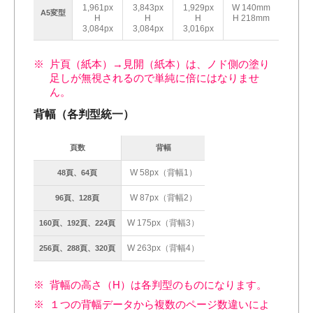
1,961px
3,843px
1,929px
W 140mm
A5変型
H
H
H
H 218mm
3,084px
3,084px
3,016px
片頁（紙本）→見開（紙本）は、ノド側の塗り
足しが無視されるので単純に倍にはなりませ
ん。
背幅（各判型統一）
頁数
背幅
W 58px（背幅1）
48頁、64頁
W 87px（背幅2）
96頁、128頁
W 175px（背幅3）
160頁、192頁、224頁
W 263px（背幅4）
256頁、288頁、320頁
背幅の高さ（H）は各判型のものになります。
１つの背幅データから複数のページ数違いによ