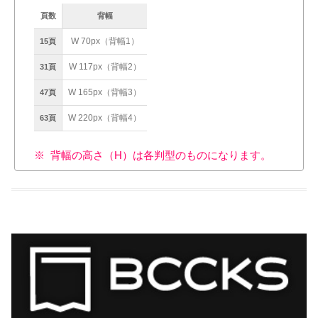
頁数
背幅
W 70px（背幅1）
15頁
W 117px（背幅2）
31頁
W 165px（背幅3）
47頁
W 220px（背幅4）
63頁
背幅の高さ（H）は各判型のものになります。