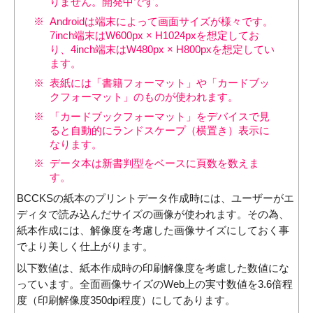
りません。開発中です。
Androidは端末によって画面サイズが様々です。
7inch端末はW600px × H1024pxを想定してお
り、4inch端末はW480px × H800pxを想定してい
ます。
表紙には「書籍フォーマット」や「カードブッ
クフォーマット」のものが使われます。
「カードブックフォーマット」をデバイスで見
ると自動的にランドスケープ（横置き）表示に
なります。
データ本は新書判型をベースに頁数を数えま
す。
BCCKSの紙本のプリントデータ作成時には、ユーザーがエ
ディタで読み込んだサイズの画像が使われます。その為、
紙本作成には、解像度を考慮した画像サイズにしておく事
でより美しく仕上がります。
以下数値は、紙本作成時の印刷解像度を考慮した数値にな
っています。全面画像サイズのWeb上の実寸数値を3.6倍程
度（印刷解像度350dpi程度）にしてあります。