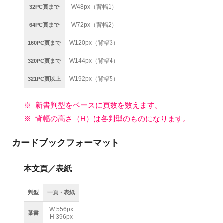
W48px（背幅1）
32PC頁まで
W72px（背幅2）
64PC頁まで
W120px（背幅3）
160PC頁まで
W144px（背幅4）
320PC頁まで
W192px（背幅5）
321PC頁以上
新書判型をベースに頁数を数えます。
背幅の高さ（H）は各判型のものになります。
カードブックフォーマット
本文頁／表紙
判型
一頁・表紙
W 556px
葉書
H 396px