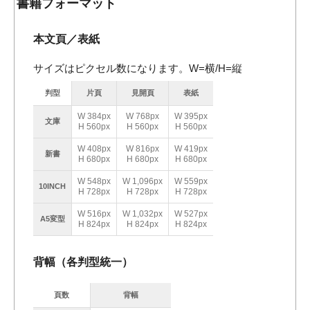
書籍フォーマット
本文頁／表紙
サイズはピクセル数になります。W=横/H=縦
判型
片頁
見開頁
表紙
W 384px
W 768px
W 395px
文庫
H 560px
H 560px
H 560px
W 408px
W 816px
W 419px
新書
H 680px
H 680px
H 680px
W 548px
W 1,096px
W 559px
10INCH
H 728px
H 728px
H 728px
W 516px
W 1,032px
W 527px
A5変型
H 824px
H 824px
H 824px
背幅（各判型統一）
頁数
背幅