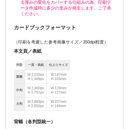
る厚みの変化をカバーする仕組みの為、印刷デ
ータ作成時に多少の歪みが発生します。ご了承
ください。
カードブックフォーマット
（印刷を考慮した参考画像サイズ／350dpi程度）
本文頁／表紙
判型
一頁・表紙
仕上りサイズ
W 2,035px
W 147mm
葉書
H 1,449px
H 105mm
W 2,460px
W 178mm
中判
H 1,757px
H 127mm
W 2,869px
W 207mm
大判
H 2,050px
H 148mm
背幅（各判型統一）