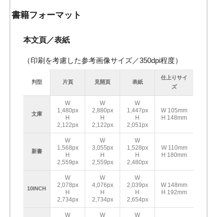
書籍フォーマット
本文頁／表紙
（印刷を考慮した参考画像サイズ／350dpi程度）
仕上りサイ
判型
片頁
見開頁
表紙
ズ
W
W
W
1,480px
2,880px
1,447px
W 105mm
文庫
H
H
H
H 148mm
2,122px
2,122px
2,051px
W
W
W
1,568px
3,055px
1,528px
W 110mm
新書
H
H
H
H 180mm
2,559px
2,559px
2,480px
W
W
W
2,078px
4,076px
2,039px
W 148mm
10INCH
H
H
H
H 192mm
2,734px
2,734px
2,654px
W
W
W