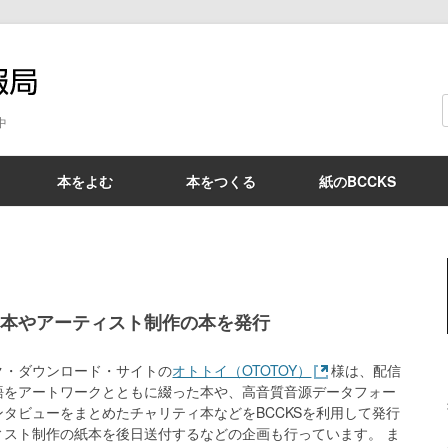
BCCKS情報局
中
本をよむ
本をつくる
紙のBCCKS
む本やアーティスト制作の本を発行
ク・ダウンロード・サイトの
オトトイ（OTOTOY）
様は、配信
語をアートワークとともに綴った本や、高音質音源データフォー
タビューをまとめたチャリティ本などをBCCKSを利用して発行
ィスト制作の紙本を後日送付するなどの企画も行っています。 ま