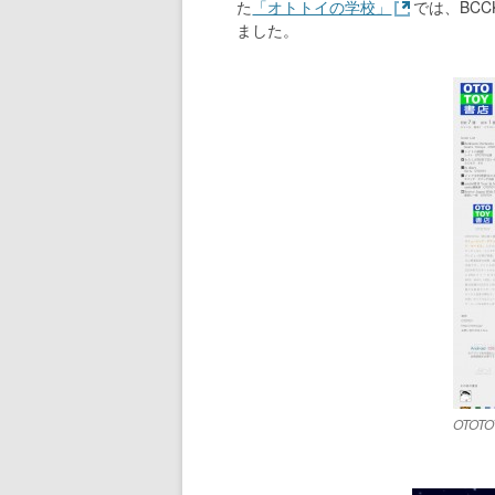
た
「オトトイの学校」
では、BC
ました。
OTOT