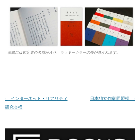
表紙には鑑定者の名前が入り、ラッキーカラーの帯が巻かれます。
投稿ナビゲーション
←
インターネット・リアリティ
日本独立作家同盟様
→
研究会様