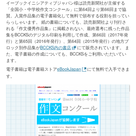
イーブックイニシアティブジャパン様は読売新聞社が主催する
「全国小・中学校作文コンクール」に第64回より第66回まで協
賛。入賞作品集の電子書籍化して無料で頒布する役割を担ってい
らっしゃいます。 紙の書籍についても、読売新聞社より刊行さ
れる『作文優秀作品集』に掲載されない、最終選考に残った作品
集をBCCKSのデジタル印刷を利用して作成、第66回（2017年発
行）と第65回（2016年発行）、第64回（2015年発行）の地方ブ
ロック別作品集が
BCCKS内の書店
にて販売されています。 ま
た、電子書籍の作成についても、BCCKSをご利用いただいてい
ます。
電子書籍は電子書籍ストア
eBookJapan
にて無料で入手できま
す。