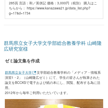
285頁 言語：和／英併記 価格：3,000円（税別） 購入はこ
ちらから： https://www.kanazawa21.jp/data_list.php?
g=17&d=1734
群馬県立女子大学文学部総合教養学科 山崎隆
広研究室様
ゼミ論文集を作成
群馬県立女子大学
文学部総合教養学科の「メディア・情報系
演習1・2」（山崎隆広ゼミ）にて、学生の皆さんが執筆された
論文をBCCKSで電子および紙の本にし、閲覧、配布する為に活
用。
2012年から毎年ご利用いただいています。