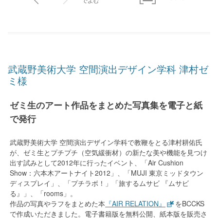
武蔵野美術大学 空間演出デザイン学科 津村ゼ
ミ様
ゼミ生のアート作品をまとめた写真集を電子と紙
で発行
武蔵野美術大学 空間演出デザイン学科で教鞭をとる津村耕佑氏
が、ゼミ生とプチプチ（空気緩衝材）の新たな美や機能を見つけ
出す試みとして2012年に行ったイベント、「Air Cushion
Show：六本木アートナイト2012」、「MUJI 東京ミッドタウン
ディスプレイ」、「プチラボ！」「旅するムサビ 『ムサビ
る』」、「rooms」。
作品の写真やラフをまとめた本
『AIR RELATION』
をBCCKS
で作成いただきました。電子書籍版を無料公開、紙本版を販売さ