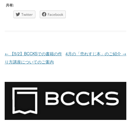
共有:
Twitter
Facebook
投稿ナビゲーション
←
【5/2】BCCKSでの書籍の作
4月の「売れすじ本」のご紹介
→
り方講座についてのご案内