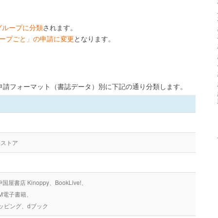
グループに分類
されます。
ープごと」の申請に変更
となります。
申請フォーマット（書誌データ）別に下記の通り分類します。
籍ストア
伊国屋書店 Kinoppy、BookLive!、
DMM電子書籍、
ッピング、dブック