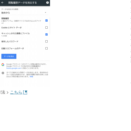
法 >
こちら