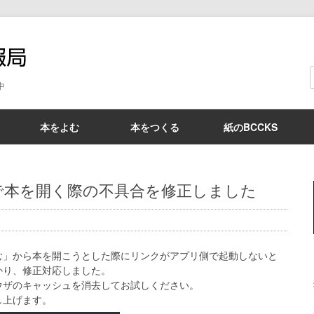
BCCKS情報局
中
本をよむ
本をつくる
紙のBCCKS
で本を開く際の不具合を修正しました
rで読む」から本を開こうとした際にリンクがアプリ側で起動しないと
かり、修正対応しました。
ウザのキャッシュを消去してお試しください。
し上げます。