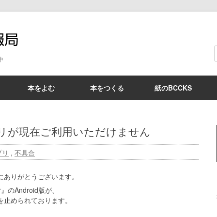
BCCKS情報局
中
本をよむ
本をつくる
紙のBCCKS
アプリが現在ご利用いただけません
プリ
,
不具合
誠にありがとうございます。
』のAndroid版が、
スを止められております。