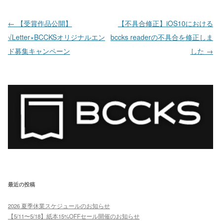
投稿ナビゲーション
←
【受賞作品公開】
【不具合修正】iOS10における
√Letter×BCCKSオリジナルエン
bccks readerの不具合を修正しま
ド募集キャンペーン
した
→
最近の投稿
2026 夏季休業スケジュールのお知らせ
【5/11〜5/18】紙本15%OFFセール開催のお知らせ