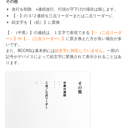
その他
改行を削除 ※連続改行、行頭が字下げの場合は残します。
【・】の３/２連続を三点リーダーまたは二点リーダーに
絵文字を【（絵）】に置換
【・（中黒）】の連続は、１文字で表現できる
【‥（二点リーダ
ー）】や【…（三点リーダー）】
に置き換えた方が良い場合が多
いです。
また、BCCKSは基本的には
絵文字に対応していません
。一部の
記号がデバイスによって絵文字に変換されて表示されることはあ
ります。