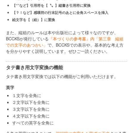
【“”など】引用符を【〝〟】縦書き引用符に変換
【？！など】感嘆符の行末記号のあとに全角スペースを挿入
絵文字を【（絵）】に置換
また、縦組のルールは本や出版社によって様々なのですが、
BCCKSが発行している
『本づくりの参考書』内「第三章 縦組
での文字のあつかい」
で、BCCKSでの表示や、基本的な考え方
を分かりやすく説明しています。ぜひご一読ください。
タテ書き用文字変換の機能
タテ書き用文字変換では以下の機能がご利用いただけます。
英字
１文字を全角に
２文字以下を全角に
３文字以下を全角に
４文字以下を全角に
すべての英字を全角に