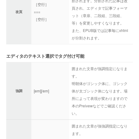
割されます。分割された記事は改
［空行］
頁され、エディタで記事フォーマ
===
改頁
ット（章扉、二段組、三段組、
［空行］
等）を変更しやすくなります。
また、EPUB版では記事毎にxhtml
が分割されます。
エディタのテキスト選択でタグ付け可能
囲まれた文章が強調指定になりま
す。
明朝体がゴシック体に、ゴシック
[em][/em]
体が太ゴシック体になります。場
強調
所によって表現が変わりますので
本のPreivewなどでご確認くださ
い。
囲まれた文章が強強調指定になり
ます。