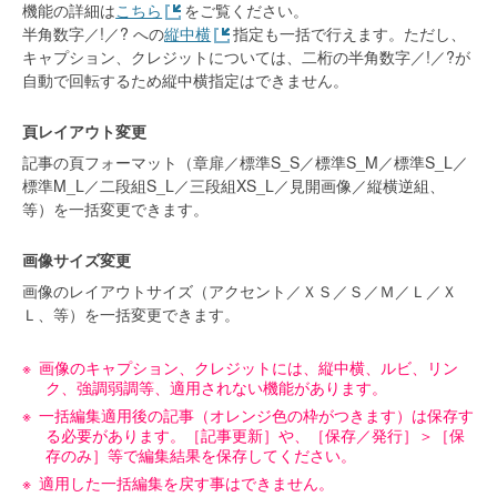
機能の詳細は
こちら
をご覧ください。
半角数字／!／? への
縦中横
指定も一括で行えます。ただし、
キャプション、クレジットについては、二桁の半角数字／!／?が
自動で回転するため縦中横指定はできません。
頁レイアウト変更
記事の頁フォーマット（章扉／標準S_S／標準S_M／標準S_L／
標準M_L／二段組S_L／三段組XS_L／見開画像／縦横逆組、
等）を一括変更できます。
画像サイズ変更
画像のレイアウトサイズ（アクセント／ＸＳ／Ｓ／Ｍ／Ｌ／Ｘ
Ｌ、等）を一括変更できます。
画像のキャプション、クレジットには、縦中横、ルビ、リン
ク、強調弱調等、適用されない機能があります。
一括編集適用後の記事（オレンジ色の枠がつきます）は保存す
る必要があります。［記事更新］や、［保存／発行］＞［保
存のみ］等で編集結果を保存してください。
適用した一括編集を戻す事はできません。