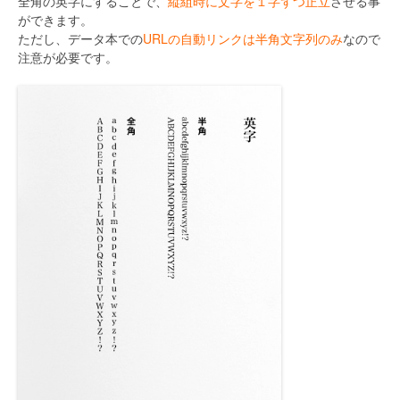
全角の英字にすることで、
縦組時に文字を１字ずつ正立
させる事
ができます。
ただし、データ本での
URLの自動リンクは半角文字列のみ
なので
注意が必要です。