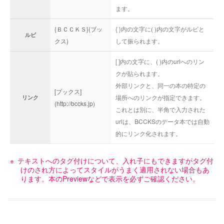
ます。
{ＢＣＣＫＳ}(ブッ
{ }内の文字に( )内の文字がルビと
ルビ
クス)
して振られます。
[ ]内の文字に、( )内のurlへのリン
クが貼られます。
外部リンクと、同一の本の特定の
[ブックス]
場所へのリンクが指定できます。
リンク
(http://bccks.jp)
これとは別に、半角で入力された
urlは、BCCKSのデータ本では自動
的にリンク化されます。
テキストへのタグ付けについて、入れ子にもできますがタグ付
けのされ方によってスタイルがうまく適用されない場合もあ
ります。本のPreviewなどで表示を必ずご確認ください。