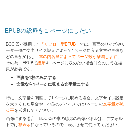
EPUBの総扉を１ページにしたい
BCCKSが採用した
「リフロー型EPUB」
では、画面のサイズやリ
ーダー側の文字サイズ設定によって1ページに入る文章や画像な
どの量が変化し、
本の内容量によってページ数が増減します
。
その為、EPUBで
総扉
を1ページに収めたい場合は次のような編
集が必要です。
画像を1枚のみにする
文章なら1ページに収まる文字量にする
特に、文字量を調整して1ページに収める場合、文字サイズ設定
を大きくした場合や、小型のデバイスでは1ページの
文字量が減
る事
を考慮してください。
画像にする場合、BCCKSの本の総扉の画像パネルは、デフォル
トでは
非表示
になっているので、表示させて使ってください。