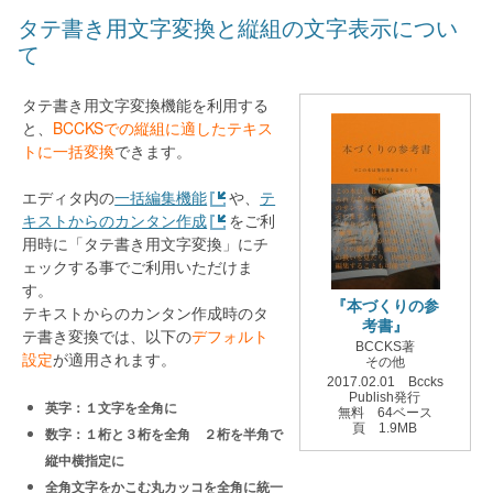
タテ書き用文字変換と縦組の文字表示につい
て
タテ書き用文字変換機能を利用する
と、
BCCKSでの縦組に適したテキス
トに一括変換
できます。
エディタ内の
一括編集機能
や、
テ
キストからのカンタン作成
をご利
用時に「タテ書き用文字変換」にチ
ェックする事でご利用いただけま
す。
『本づくりの参
テキストからのカンタン作成時のタ
考書』
テ書き変換では、以下の
デフォルト
BCCKS著
設定
が適用されます。
その他
2017.02.01 Bccks
Publish発行
英字：１文字を全角に
無料 64ベース
頁 1.9MB
数字：１桁と３桁を全角 ２桁を半角で
縦中横指定に
全角文字をかこむ丸カッコを全角に統一