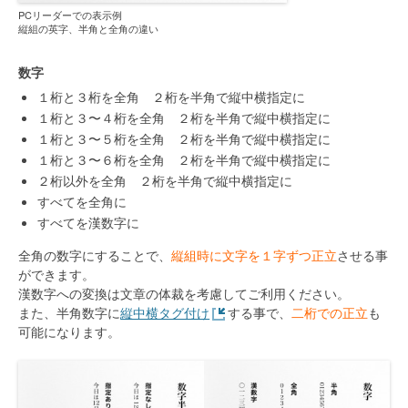
PCリーダーでの表示例
縦組の英字、半角と全角の違い
数字
１桁と３桁を全角 ２桁を半角で縦中横指定に
１桁と３〜４桁を全角 ２桁を半角で縦中横指定に
１桁と３〜５桁を全角 ２桁を半角で縦中横指定に
１桁と３〜６桁を全角 ２桁を半角で縦中横指定に
２桁以外を全角 ２桁を半角で縦中横指定に
すべてを全角に
すべてを漢数字に
全角の数字にすることで、
縦組時に文字を１字ずつ正立
させる事
ができます。
漢数字への変換は文章の体裁を考慮してご利用ください。
また、半角数字に
縦中横タグ付け
する事で、
二桁での正立
も
可能になります。