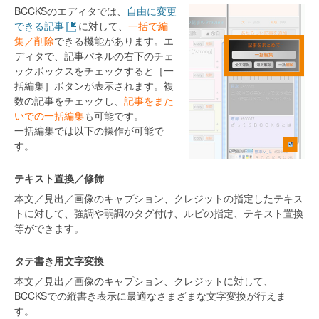
BCCKSのエディタでは、
自由に変更
できる記事
に対して、
一括で編
集／削除
できる機能があります。エ
ディタで、記事パネルの右下のチェ
ックボックスをチェックすると［一
括編集］ボタンが表示されます。複
数の記事をチェックし、
記事をまた
いでの一括編集
も可能です。
一括編集では以下の操作が可能で
す。
テキスト置換／修飾
本文／見出／画像のキャプション、クレジットの指定したテキス
トに対して、強調や弱調のタグ付け、ルビの指定、テキスト置換
等ができます。
タテ書き用文字変換
本文／見出／画像のキャプション、クレジットに対して、
BCCKSでの縦書き表示に最適なさまざまな文字変換が行えま
す。