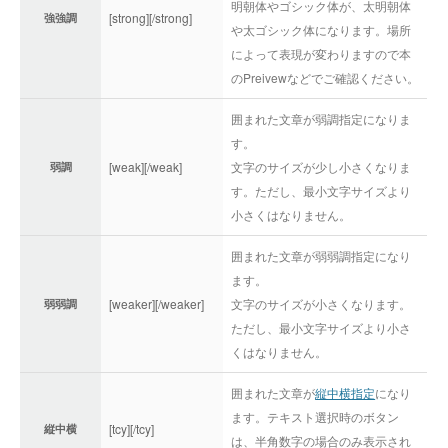
明朝体やゴシック体が、太明朝体
[strong][/strong]
強強調
や太ゴシック体になります。場所
によって表現が変わりますので本
のPreivewなどでご確認ください。
囲まれた文章が弱調指定になりま
す。
[weak][/weak]
文字のサイズが少し小さくなりま
弱調
す。ただし、最小文字サイズより
小さくはなりません。
囲まれた文章が弱弱調指定になり
ます。
[weaker][/weaker]
文字のサイズが小さくなります。
弱弱調
ただし、最小文字サイズより小さ
くはなりません。
囲まれた文章が
縦中横指定
になり
ます。テキスト選択時のボタン
[tcy][/tcy]
縦中横
は、半角数字の場合のみ表示され