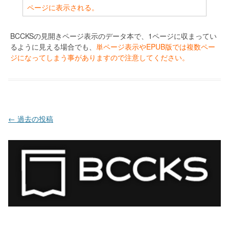
ページに表示される。
BCCKSの見開きページ表示のデータ本で、1ページに収まってい
るように見える場合でも、
単ページ表示やEPUB版では複数ペー
ジになってしまう事がありますので注意してください。
投稿ナビゲーション
←
過去の投稿