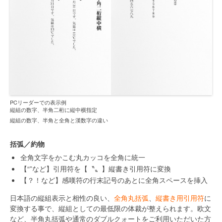
PCリーダーでの表示例
縦組の数字、半角二桁に縦中横指定
縦組の数字、半角と全角と漢数字の違い
括弧／約物
全角文字をかこむ丸カッコを全角に統一
【“”など】引用符を【〝〟】縦書き引用符に変換
【？！など】感嘆符の行末記号のあとに全角スペースを挿入
日本語の縦組表示と相性の良い、
全角丸括弧
、
縦書き用引用符
に
変換する事で、縦組としての最低限の体裁が整えられます。欧文
など、半角丸括弧や通常のダブルクォートをご利用いただいた方