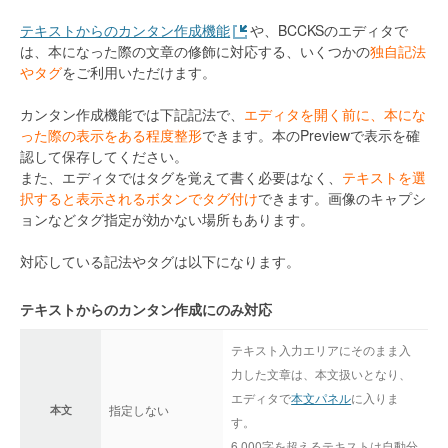
テキストからのカンタン作成機能
や、BCCKSのエディタで
は、本になった際の文章の修飾に対応する、いくつかの
独自記法
やタグ
をご利用いただけます。
カンタン作成機能では下記記法で、
エディタを開く前に、本にな
った際の表示をある程度整形
できます。本のPreviewで表示を確
認して保存してください。
また、エディタではタグを覚えて書く必要はなく、
テキストを選
択すると表示されるボタンでタグ付け
できます。画像のキャプシ
ョンなどタグ指定が効かない場所もあります。
対応している記法やタグは以下になります。
テキストからのカンタン作成にのみ対応
テキスト入力エリアにそのまま入
力した文章は、本文扱いとなり、
エディタで
本文パネル
に入りま
指定しない
本文
す。
6,000字を超えるテキストは自動分