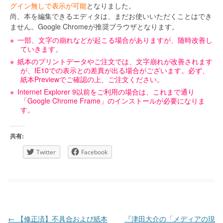
グイン無しで表示が可能
となりました。
尚、本を編集できるエディタは、まだお使いいただくことはでき
ません。Google Chromeが推奨ブラウザとなります。
一部、文字の崩れなどが起こる場合がありますが、随時改善し
ていきます。
紙本のプリントデータやご注文では、文字崩れが改善されます
が、IE10での表示との差異が出る場合がございます。必ず、
紙本Previewでご確認の上、ご注文ください。
Internet Explorer 9以前をご利用の場合は、これまで通り
「Google Chrome Frame」のインストールが必要になりま
す。
共有:
Twitter
Facebook
投稿ナビゲーション
←
【修正済】不具合および紙本
『津田大介の「メディアの現