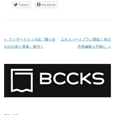
Twitter
Facebook
投稿ナビゲーション
←
ウィザードリィ小説『隣り合
エキスパートプラン開始！本の
わせの灰と青春』復刊！
共有編集も可能に
→