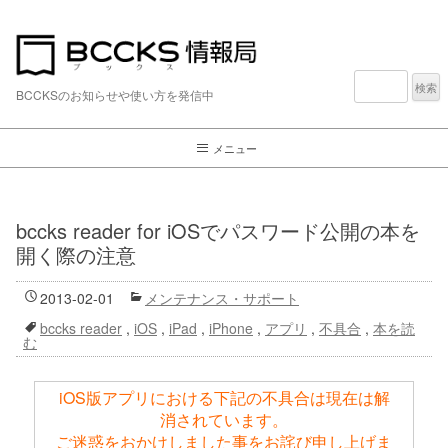
検
索:
BCCKSのお知らせや使い方を発信中
メニュー
bccks reader for iOSでパスワード公開の本を
開く際の注意
2013-02-01
メンテナンス・サポート
bccks reader
,
iOS
,
iPad
,
iPhone
,
アプリ
,
不具合
,
本を読
む
iOS版アプリにおける下記の不具合は現在は解
消されています。
ご迷惑をおかけしました事をお詫び申し上げま