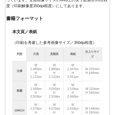
度（印刷解像度350dpi程度）にしてあります。
書籍フォーマット
本文頁／表紙
（印刷を考慮した参考画像サイズ／350dpi程度）
仕上りサイ
判型
片頁
見開頁
表紙
ズ
W
W
W
1,480px
2,880px
1,447px
W 105mm
文庫
H
H
H
H 148mm
2,122px
2,122px
2,051px
W
W
W
1,568px
3,055px
1,528px
W 110mm
新書
H
H
H
H 180mm
2,559px
2,559px
2,480px
W
W
W
2,078px
4,076px
2,039px
W 148mm
10INCH
H
H
H
H 192mm