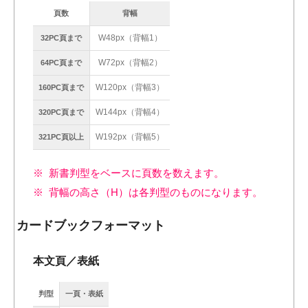
頁数
背幅
W48px（背幅1）
32PC頁まで
W72px（背幅2）
64PC頁まで
W120px（背幅3）
160PC頁まで
W144px（背幅4）
320PC頁まで
W192px（背幅5）
321PC頁以上
新書判型をベースに頁数を数えます。
背幅の高さ（H）は各判型のものになります。
カードブックフォーマット
本文頁／表紙
判型
一頁・表紙