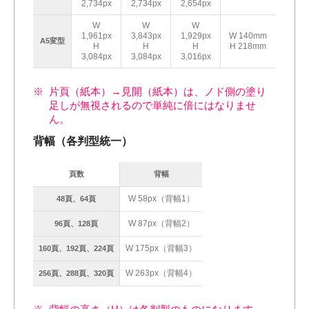
2,734px
2,734px
2,654px
W
W
W
1,961px
3,843px
1,929px
W 140mm
A5変型
H
H
H
H 218mm
3,084px
3,084px
3,016px
片頁（紙本）→見開（紙本）は、ノド側の塗り
足しが無視されるので単純に倍にはなりませ
ん。
背幅（各判型統一）
頁数
背幅
W 58px（背幅1）
48頁、64頁
W 87px（背幅2）
96頁、128頁
W 175px（背幅3）
160頁、192頁、224頁
W 263px（背幅4）
256頁、288頁、320頁