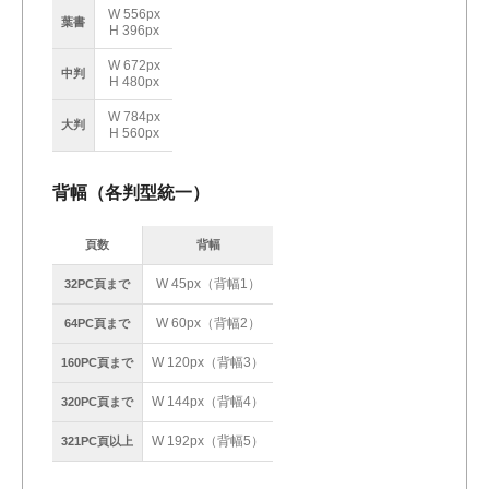
W 556px
葉書
H 396px
W 672px
中判
H 480px
W 784px
大判
H 560px
背幅（各判型統一）
頁数
背幅
W 45px（背幅1）
32PC頁まで
W 60px（背幅2）
64PC頁まで
W 120px（背幅3）
160PC頁まで
W 144px（背幅4）
320PC頁まで
W 192px（背幅5）
321PC頁以上