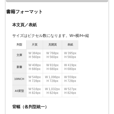
書籍フォーマット
本文頁／表紙
サイズはピクセル数になります。W=横/H=縦
判型
片頁
見開頁
表紙
W 384px
W 768px
W 395px
文庫
H 560px
H 560px
H 560px
W 408px
W 816px
W 419px
新書
H 680px
H 680px
H 680px
W 548px
W 1,096px
W 559px
10INCH
H 728px
H 728px
H 728px
W 516px
W 1,032px
W 527px
A5変型
H 824px
H 824px
H 824px
背幅（各判型統一）