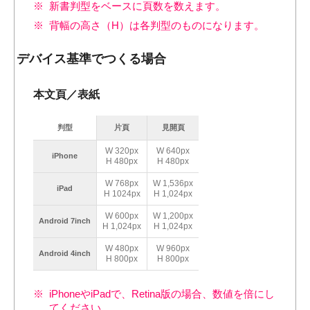
新書判型をベースに頁数を数えます。
背幅の高さ（H）は各判型のものになります。
デバイス基準でつくる場合
本文頁／表紙
判型
片頁
見開頁
W 320px
W 640px
iPhone
H 480px
H 480px
W 768px
W 1,536px
iPad
H 1024px
H 1,024px
W 600px
W 1,200px
Android 7inch
H 1,024px
H 1,024px
W 480px
W 960px
Android 4inch
H 800px
H 800px
iPhoneやiPadで、Retina版の場合、数値を倍にし
てください。