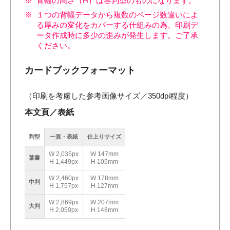
背幅の高さ（H）は各判型のものになります。
１つの背幅データから複数のページ数違いによ
る厚みの変化をカバーする仕組みの為、印刷デ
ータ作成時に多少の歪みが発生します。ご了承
ください。
カードブックフォーマット
（印刷を考慮した参考画像サイズ／350dpi程度）
本文頁／表紙
判型
一頁・表紙
仕上りサイズ
W 2,035px
W 147mm
葉書
H 1,449px
H 105mm
W 2,460px
W 178mm
中判
H 1,757px
H 127mm
W 2,869px
W 207mm
大判
H 2,050px
H 148mm