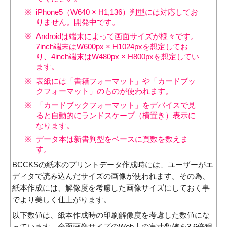
iPhone5（W640 × H1,136）判型には対応してお
りません。開発中です。
Androidは端末によって画面サイズが様々です。
7inch端末はW600px × H1024pxを想定してお
り、4inch端末はW480px × H800pxを想定してい
ます。
表紙には「書籍フォーマット」や「カードブッ
クフォーマット」のものが使われます。
「カードブックフォーマット」をデバイスで見
ると自動的にランドスケープ（横置き）表示に
なります。
データ本は新書判型をベースに頁数を数えま
す。
BCCKSの紙本のプリントデータ作成時には、ユーザーがエ
ディタで読み込んだサイズの画像が使われます。その為、
紙本作成には、解像度を考慮した画像サイズにしておく事
でより美しく仕上がります。
以下数値は、紙本作成時の印刷解像度を考慮した数値にな
っています。全面画像サイズのWeb上の実寸数値を3.6倍程