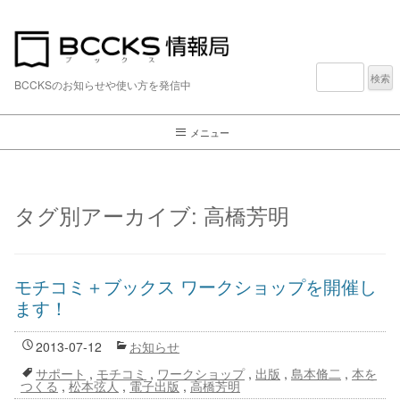
検
索:
BCCKSのお知らせや使い方を発信中
メニュー
タグ別アーカイブ:
高橋芳明
モチコミ＋ブックス ワークショップを開催し
ます！
2013-07-12
お知らせ
サポート
,
モチコミ
,
ワークショップ
,
出版
,
島本脩二
,
本を
つくる
,
松本弦人
,
電子出版
,
高橋芳明