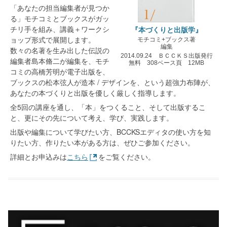
「あなたの担当編集者が見つか
る」モチコミとブックスがガッ
チリ手を組み、講義＋ワークシ
『本づくりと出版学』
ョップ形式で展開します。
モチコミ+ブックス著
編集
数々の名著を生み出した伝説の
2014.09.24 ＢＣＣＫＳ出版発行
編集者島本脩二が編集を、モチ
無料 308ベース頁 12MB
コミの高橋芳明が電子出版を、
ブックスの松本弦人が造本 / デザインを、という超強力布陣が、
あなたの本づくりと出版を優しく厳しく指導します。
全5回の講座を通し、「本」をつくること、そして出版するこ
と、更にその先について考え、学び、実践します。
出版や編集について学びたい方、BCCKSエディタの使い方を知
りたい方、作りたい本がある方は、ぜひご参加ください。
詳細とお申込みは
こちら
をご覧ください。