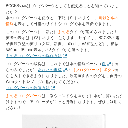
BCCKSの本はブログパーツとしても使えることを知っていまし
たか？
本のブログパーツを使うと、下記［#1］のように、
書影と本の
情報
を表示して外部のサイトやブログで本を宣伝できます。
このブログパーツに、新たに
よめる
タイプが追加されました！
実際の表示は［#2］のようになります。サイズは、BCCKSの電
子書籍判型の実寸（文庫／新書／10inch／A5変型など）、横幅
680px、iPhone表示、の3タイプから選べます。
よめるブログパーツの操作方法
ブログパーツの取得は、これまでは本の情報ページ（
例
）か
らのみでしたが、
あなたの書斎
の
［ブログパーツ］ボタン
か
らも入手できるようになりました。設定画面内のタグをご自身の
Webサイトやブログに貼付けてください。
ブログパーツの設置方法
よめるブログパーツ
は、別ウィンドウを開かずに本がご覧いただ
けますので、アプローチがぐっと身近になります。ぜひご利用く
ださい！