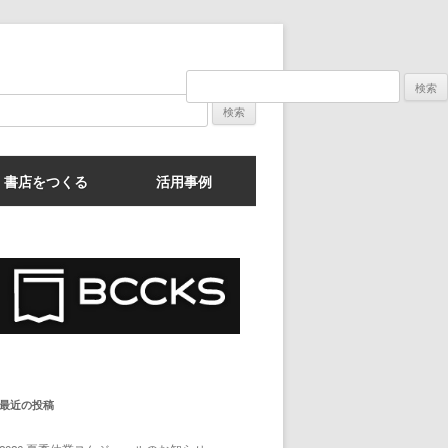
検
検
索:
索:
書店をつくる
活用事例
最近の投稿