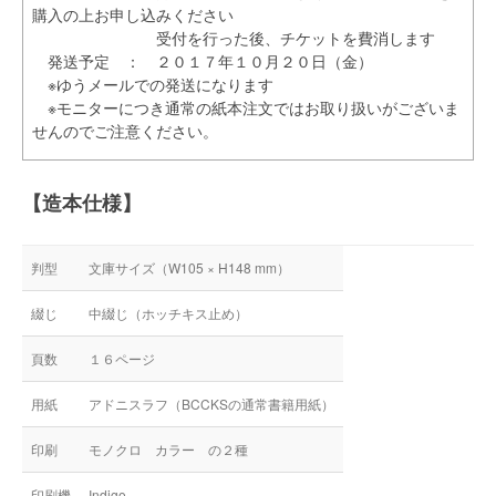
購入の上お申し込みください
受付を行った後、チケットを費消します
発送予定 ： ２０１７年１０月２０日（金）
※ゆうメールでの発送になります
※モニターにつき通常の紙本注文ではお取り扱いがございま
せんのでご注意ください。
【造本仕様】
判型
文庫サイズ（W105 × H148 mm）
綴じ
中綴じ（ホッチキス止め）
頁数
１６ページ
用紙
アドニスラフ（BCCKSの通常書籍用紙）
印刷
モノクロ カラー の２種
印刷機
Indigo