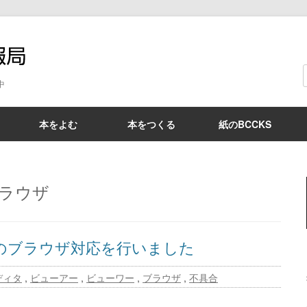
BCCKS情報局
中
本をよむ
本をつくる
紙のBCCKS
ラウザ
他、最新のブラウザ対応を行いました
ディタ
,
ビューアー
,
ビューワー
,
ブラウザ
,
不具合