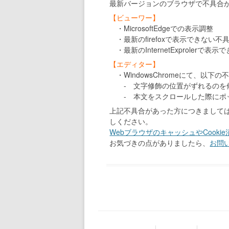
最新バージョンのブラウザで不具合
【ビューワー】
・MicrosoftEdgeでの表示調整
・最新のfirefoxで表示できない
・最新のInternetExproler
【エディター】
・WindowsChromeにて、以
- 文字修飾の位置がずれるのを
- 本文をスクロールした際にポッ
上記不具合があった方につきまして
しください。
WebブラウザのキャッシュやCooki
お気づきの点がありましたら、
お問