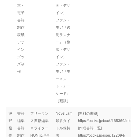
本・
画・デザ
電子
イン）
書籍
ファン・
制作
モガ『透
表紙
明ランナ
デザ
ー』（翻
イン
訳・デザ
グッ
イン）
ズ制
ファン・
作
モガ『モ
ーメン
ト・アー
ケード』
（翻訳）
波
書籍
フリーラン
NovelJam
[無料の書籍]
野
編集
ス書籍編集
最多タイ
https://bccks.jp/bcck/165369/info
發
書籍
＆ライター
トル保持
[作成書籍一覧]
作
制作
HON.jp理事
者
https://bccks.jp/user/122094/