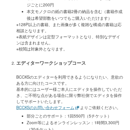
ジごとに200円
本文モノクロの紙の書籍2冊の納品を含む（書籍作成
後は希望部数をいつでもご購入いただけます）
※128P以上の書籍、また画像が多く複雑な構成の書籍は応
相談となります。
※表紙デザインは定型フォーマットとなり、特別なデザイ
ンは含まれません。
※校閲は対象外となります。
エディターワークショップコース
BCCKSのエディターを利用できるようになりたい、意欲の
ある方に向けたコースです。
基本的にはユーザー様ご本人にエディタを操作していただ
き、ご不明な点がある場合に限り弊社側でエディタを操作
してサポートいたします。
BCCKSのお問い合わせフォーム
よりご依頼ください。
部分ごとのサポート：1回550円（5チケット）
Zoom等によるオンラインレッスン：1時間3,300円
（30チケット）