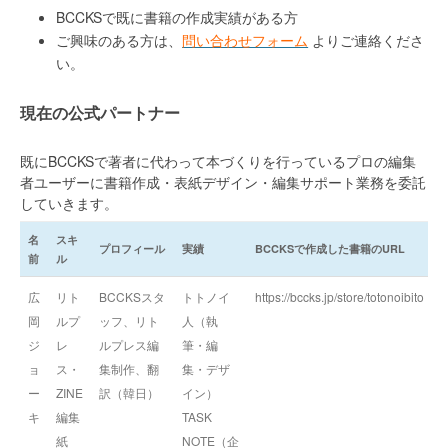
BCCKSで既に書籍の作成実績がある方
ご興味のある方は、
問い合わせフォーム
よりご連絡くださ
い。
現在の公式パートナー
既にBCCKSで著者に代わって本づくりを行っているプロの編集
者ユーザーに書籍作成・表紙デザイン・編集サポート業務を委託
していきます。
名
スキ
プロフィール
実績
BCCKSで作成した書籍のURL
前
ル
広
リト
BCCKSスタ
トトノイ
https://bccks.jp/store/totonoibito
岡
ルプ
ッフ、リト
人（執
ジ
レ
ルプレス編
筆・編
ョ
ス・
集制作、翻
集・デザ
ー
ZINE
訳（韓日）
イン）
キ
編集
TASK
紙
NOTE（企