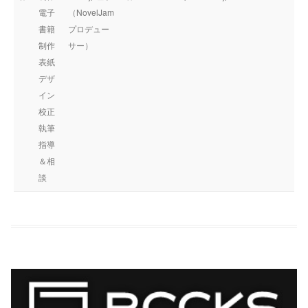
電子
（NovelJam
書籍
プロデュー
制作
サー）
表紙
デザ
イン
校正
執筆
指導
＆相
談