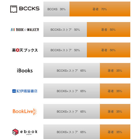
BCCKSで販売する場合
BCCKS
30%
著者
70%
BOOK☆WALKER
BCCKS+ストア
50%
著者
50%
楽天Kobo電子書籍ストア
BCCKS+ストア
50%
著者
50%
iBooks Store
BCCKS+ストア
65%
著者
35%
紀伊國屋書店 Kinoppy
BCCKS+ストア
65%
著者
35%
BookLive!
BCCKS+ストア
65%
著者
35%
eBookJapan
BCCKS+ストア
65%
著者
35%