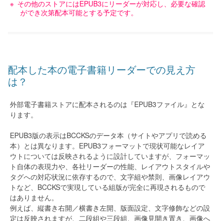
その他のストアにはEPUB3にリーダーが対応し、必要な確認
ができ次第配本可能とする予定です。
配本した本の電子書籍リーダーでの見え方
は？
外部電子書籍ストアに配本されるのは『EPUB3ファイル』とな
ります。
EPUB3版の表示はBCCKSのデータ本（サイトやアプリで読める
本）とは異なります。EPUB3フォーマットで現状可能なレイア
ウトについては反映されるように設計していますが、フォーマッ
ト自体の表現力や、各社リーダーの性能、レイアウトスタイルや
タグへの対応状況に依存するので、文字組や禁則、画像レイアウ
トなど、BCCKSで実現している組版が完全に再現されるもので
はありません。
例えば、縦書き右開／横書き左開、版面設定、文字修飾などの設
定は反映されますが、二段組や三段組、画像見開き置き、画像へ