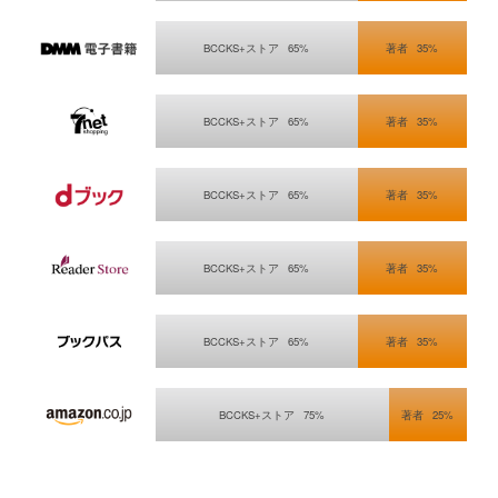
DMM電子書籍/dt>
BCCKS+ストア
65%
著者
35%
セブンネットショッピング
BCCKS+ストア
65%
著者
35%
ｄブック
BCCKS+ストア
65%
著者
35%
Sony Reader Store
BCCKS+ストア
65%
著者
35%
KDDI ブックパス
BCCKS+ストア
65%
著者
35%
Kindleストア
BCCKS+ストア
75%
著者
25%