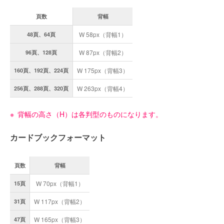
頁数
背幅
W 58px（背幅1）
48頁、64頁
W 87px（背幅2）
96頁、128頁
W 175px（背幅3）
160頁、192頁、224頁
W 263px（背幅4）
256頁、288頁、320頁
背幅の高さ（H）は各判型のものになります。
カードブックフォーマット
頁数
背幅
W 70px（背幅1）
15頁
W 117px（背幅2）
31頁
W 165px（背幅3）
47頁