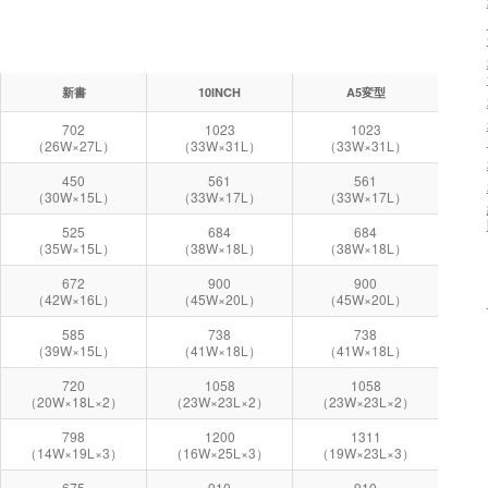
新書
10INCH
A5変型
702
1023
1023
（26W×27L）
（33W×31L）
（33W×31L）
450
561
561
（30W×15L）
（33W×17L）
（33W×17L）
525
684
684
（35W×15L）
（38W×18L）
（38W×18L）
672
900
900
（42W×16L）
（45W×20L）
（45W×20L）
585
738
738
（39W×15L）
（41W×18L）
（41W×18L）
720
1058
1058
（20W×18L×2）
（23W×23L×2）
（23W×23L×2）
798
1200
1311
（14W×19L×3）
（16W×25L×3）
（19W×23L×3）
675
910
910