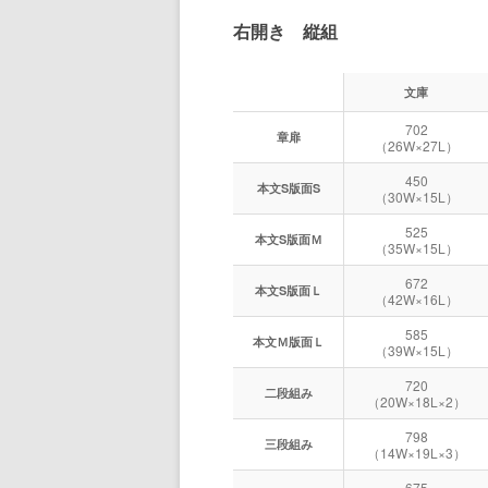
右開き 縦組
文庫
702
章扉
（26W×27L）
450
本文S版面S
（30W×15L）
525
本文S版面Ｍ
（35W×15L）
672
本文S版面Ｌ
（42W×16L）
585
本文Ｍ版面Ｌ
（39W×15L）
720
二段組み
（20W×18L×2）
798
三段組み
（14W×19L×3）
675