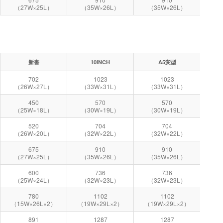
（27W×25L）
（35W×26L）
（35W×26L）
新書
10INCH
A5変型
702
1023
1023
（26W×27L）
（33W×31L）
（33W×31L）
450
570
570
（25W×18L）
（30W×19L）
（30W×19L）
520
704
704
（26W×20L）
（32W×22L）
（32W×22L）
675
910
910
（27W×25L）
（35W×26L）
（35W×26L）
600
736
736
（25W×24L）
（32W×23L）
（32W×23L）
780
1102
1102
（15W×26L×2）
（19W×29L×2）
（19W×29L×2）
891
1287
1287