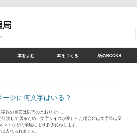
BCCKS情報局
中
本をよむ
本をつくる
紙のBCCKS
ページに何文字はいる？
文字数の目安は以下のとおりです。
）で計測して居るため、文字サイズが変わった場合には文字量は変
フォントなどの環境により多少変わります。
文は入れられません。