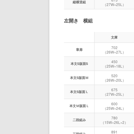
縦横逆組
（27W×25L）
左開き 横組
文庫
702
章扉
（26W×27L）
450
本文S版面S
（25W×18L）
520
本文S版面Ｍ
（26W×20L）
675
本文S版面Ｌ
（27W×25L）
600
本文Ｍ版面Ｌ
（25W×24L）
780
二段組み
（15W×26L×2）
891
三段組み