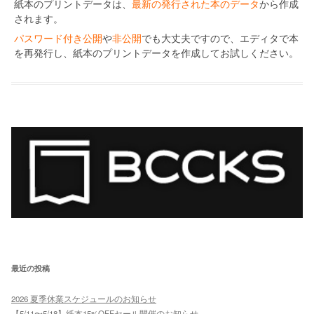
紙本のプリントデータは、
最新の発行された本のデータ
から作成
されます。
パスワード付き公開
や
非公開
でも大丈夫ですので、エディタで本
を再発行し、紙本のプリントデータを作成してお試しください。
最近の投稿
2026 夏季休業スケジュールのお知らせ
【5/11〜5/18】紙本15%OFFセール開催のお知らせ