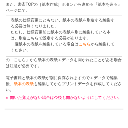
また、書斎TOPの［紙本作成］ボタンから進める『紙本を造る』
ページにて、
表紙の仕様変更にともない、紙本の表紙を別途する編集す
る必要は無くなりました。
ただし、仕様変更前に紙本の表紙を別に編集している本
は、別途こちらで設定する必要があります。
一度紙本の表紙を編集している場合は
こちら
から編集して
ください。
の「こちら」から紙本の表紙エディタを開かれたことがある場合
は注意が必要です。
電子書籍と紙本の表紙が別に保存されますのでエディタで編集
後、
紙本の表紙
も編集してからプリントデータを作成してくださ
い。
開いた覚えがない場合は今後も開かないようにしてください。