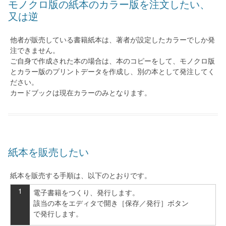
モノクロ版の紙本のカラー版を注文したい、
又は逆
他者が販売している書籍紙本は、著者が設定したカラーでしか発
注できません。
ご自身で作成された本の場合は、本のコピーをして、モノクロ版
とカラー版のプリントデータを作成し、別の本として発注してく
ださい。
カードブックは現在カラーのみとなります。
紙本を販売したい
紙本を販売する手順は、以下のとおりです。
電子書籍をつくり、発行します。
該当の本をエディタで開き［保存／発行］ボタン
で発行します。