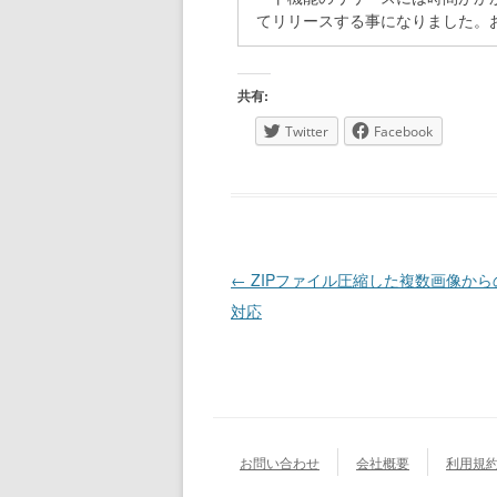
てリリースする事になりました。
共有:
Twitter
Facebook
投稿ナビゲーション
←
ZIPファイル圧縮した複数画像か
対応
お問い合わせ
会社概要
利用規