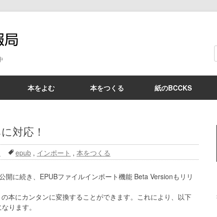
BCCKS情報局
中
本をよむ
本をつくる
紙のBCCKS
みに対応！
ス
epub
,
インポート
,
本をつくる
に続き、EPUBファイルインポート機能 Beta Versionもリリ
マットの本にカンタンに変換することができます。これにより、以下
になります。