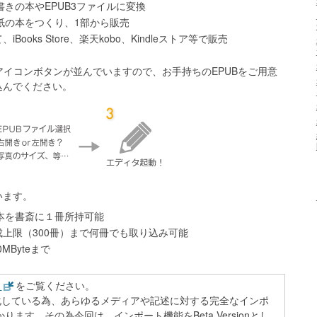
書きの本やEPUB3ファイルに変換
紙の本をつくり、1部から販売
iBooks Store、楽天kobo、Kindleストア等で販売
アイコンボタンが並んでいますので、お手持ちのEPUBをご用意
込んでください。
います。
み本を書斎に１冊所持可能
成上限（300冊）まで何冊でも取り込み可能
MByteまで
ら
をご覧ください。
変化している為、あらゆるメディアや記述に対する完全なインポ
ます。その為今回は、インポート機能をBeta Versionとし