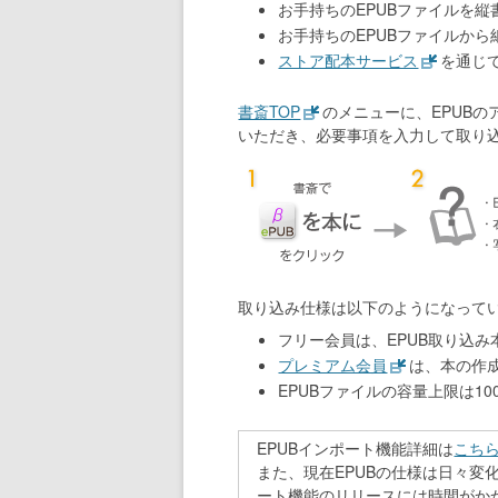
お手持ちのEPUBファイルを縦
お手持ちのEPUBファイルから
ストア配本サービス
を通じて、
書斎TOP
のメニューに、EPUBの
いただき、必要事項を入力して取り
取り込み仕様は以下のようになって
フリー会員は、EPUB取り込
プレミアム会員
は、本の作
EPUBファイルの容量上限は100
EPUBインポート機能詳細は
こち
また、現在EPUBの仕様は日々
ート機能のリリースには時間がかかり