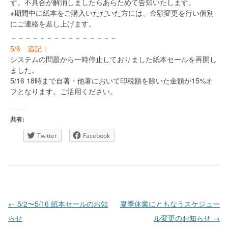
す。不具合が解消しましたらあらためて告知いたします。
※期間中に紙本をご購入いただいた方には、金額変更を行い個別
にご連絡を差し上げます。
－－－－－－－－－－－－－－－
5/6 追記：
システムの問題から一時停止しておりました紙本セールを再開し
ました。
5/16 18時まで自著・他著において印税額を除いた金額が15%オ
フとなります。ご活用ください。
共有:
Twitter
Facebook
投稿ナビゲーション
←
5/2〜5/16 紙本セールのお知
夏季休業にともなうスケジュー
らせ
ル変更のお知らせ
→